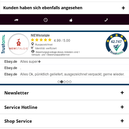
Kunden haben sich ebenfalls angesehen
als
bei Rückfragen
Kostenloser Versand
uns gibt es
Fachgeschäft +
telefonisch erreichbar
ab € 69 Bestellwert
seit 98 Jahren
Onlineshop
09497 1511
Newsletter
Service Hotline
Shop Service