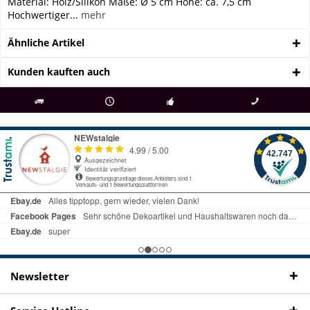
Material: Holz/Silikon Maße: Ø 5 cm Höhe: ca. 7,5 cm
Hochwertiger...
mehr
Ähnliche Artikel
Kunden kauften auch
als
bei Rückfragen
Kostenloser Versand
uns gibt es
Fachgeschäft +
telefonisch erreichbar
ab € 69 Bestellwert
seit 98 Jahren
Onlineshop
09497 1511
Newsletter