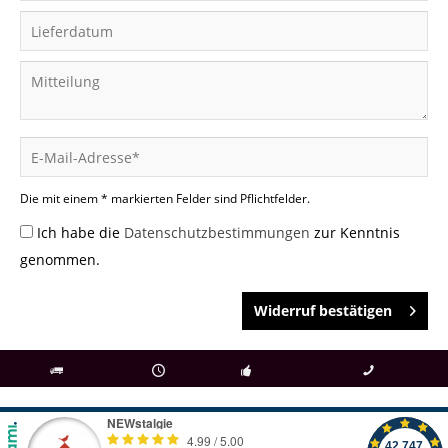
Die mit einem * markierten Felder sind Pflichtfelder.
Ich habe die
Datenschutzbestimmungen
zur Kenntnis
genommen.
Widerruf bestätigen
als
bei Rückfragen
Kostenloser Versand
uns gibt es
Fachgeschäft +
telefonisch erreichbar
ab € 69 Bestellwert
seit 98 Jahren
Onlineshop
09497 1511