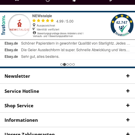
als
bei Rückfragen
Kostenloser Versand
uns gibt es
Fachgeschäft +
telefonisch erreichbar
ab € 69 Bestellwert
seit 98 Jahren
Onlineshop
09497 1511
Newsletter
Service Hotline
Shop Service
Informationen
Unsere Zahlungsarten