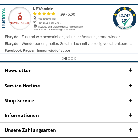
Kostenloser Versand
uns gibt es
Fachgeschäft +
telefonisch erreichbar
ab € 69 Bestellwert
seit 98 Jahren
Onlineshop
09497 1511
Newsletter
Service Hotline
Shop Service
Informationen
Unsere Zahlungsarten