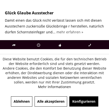
Glück Glaube Ausstecher
Damit einen das Glück nicht verlässt lassen sich mit diesen
Ausstechern zuckersüße Glücksbringe r herstellen, natürlich
dürfen Schornsteinfeger und...
mehr erfahren »
als
bei Rückfragen
Kostenloser Versand
uns gibt es
Fachgeschäft +
telefonisch erreichbar
ab € 69 Bestellwert
seit 98 Jahren
Onlineshop
09497 1511
Diese Website benutzt Cookies, die für den technischen Betrieb
der Website erforderlich sind und stets gesetzt werden.
Andere Cookies, die den Komfort bei Benutzung dieser Website
erhöhen, der Direktwerbung dienen oder die Interaktion mit
anderen Websites und sozialen Netzwerken vereinfachen
sollen, werden nur mit Ihrer Zustimmung gesetzt.
Mehr Informationen
Ablehnen
Alle akzeptieren
Konfigurieren
Newsletter