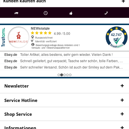
Kunden kauften auch
als
bei Rückfragen
Kostenloser Versand
uns gibt es
Fachgeschäft +
telefonisch erreichbar
ab € 69 Bestellwert
seit 98 Jahren
Onlineshop
09497 1511
Newsletter
Service Hotline
Shop Service
Informationen