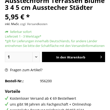
Ausstechform Terrassen Blume
3 4 5 cm Ausstecher Städter
5,95 € *
inkl. MwSt.
zzgl. Versandkosten
lieferbar sofort
Lieferzeit 1 - 3 Werktage*
*gilt für Lieferungen innerhalb Deutschlands, für andere Länder
entnehmen Sie bitte der Schaltfläche mit den Versandinformationen
In den
Warenkorb
Fragen zum Artikel?
Bestell-Nr.:
956200
Vorteile
Kostenloser Versand ab € 69 Bestellwert
uns gibt 98 Jahren als Fachgeschäft + Onlineshop