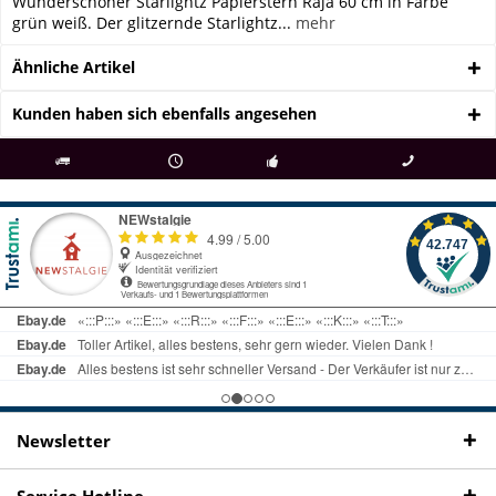
Wunderschöner Starlightz Papierstern Raja 60 cm in Farbe
grün weiß. Der glitzernde Starlightz...
mehr
Ähnliche Artikel
Kunden haben sich ebenfalls angesehen
als
bei Rückfragen
Kostenloser Versand
uns gibt es
Fachgeschäft +
telefonisch erreichbar
ab € 69 Bestellwert
seit 98 Jahren
Onlineshop
09497 1511
Newsletter