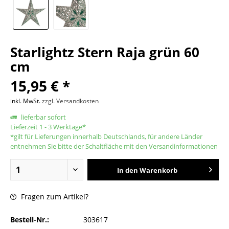
Starlightz Stern Raja grün 60
cm
15,95 € *
inkl. MwSt.
zzgl. Versandkosten
lieferbar sofort
Lieferzeit 1 - 3 Werktage*
*gilt für Lieferungen innerhalb Deutschlands, für andere Länder
entnehmen Sie bitte der Schaltfläche mit den Versandinformationen
In den
Warenkorb
Fragen zum Artikel?
Bestell-Nr.:
303617