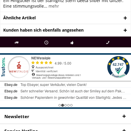
Ein Hingucker ist der Starlightz Stern Geeta silber mit Glitzer.
Eine stimmungsvolle...
mehr
Ähnliche Artikel
Kunden haben sich ebenfalls angesehen
als
bei Rückfragen
Kostenloser Versand
uns gibt es
Fachgeschäft +
telefonisch erreichbar
ab € 69 Bestellwert
seit 98 Jahren
Onlineshop
09497 1511
Newsletter