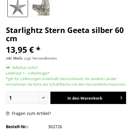
Starlightz Stern Geeta silber 60
cm
13,95 € *
inkl. MwSt.
zzgl. Versandkosten
lieferbar sofort
Lieferzeit 1 - 3 Werktage*
*gilt für Lieferungen innerhalb Deutschlands, für andere Länder
entnehmen Sie bitte der Schaltfläche mit den Versandinformationen
In den
Warenkorb
Fragen zum Artikel?
Bestell-Nr.:
302726