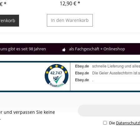
12,90 € *
€ *
In den
Warenkorb
enkorb
uns gibt es seit 98 Jahren
als Fachgeschäft + Onlineshop
r und verpassen Sie keine
.
Die
Datenschut