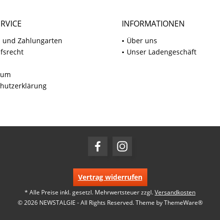
RVICE
INFORMATIONEN
 und Zahlungarten
Über uns
fsrecht
Unser Ladengeschäft
sum
hutzerklärung
Vertrag widerrufen
* Alle Preise inkl. gesetzl. Mehrwertsteuer zzgl.
Versandkosten
© 2026 NEWSTALGIE - All Rights Reserved. Theme by
ThemeWare®