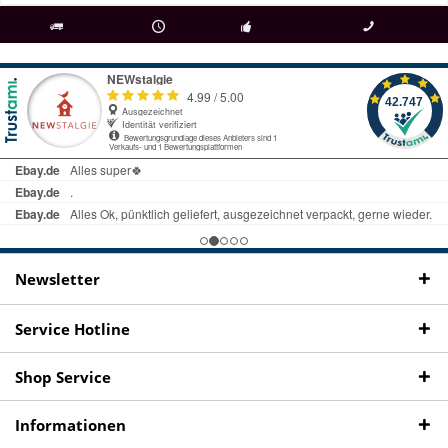
als
bei Rückfragen
Kostenloser Versand
uns gibt es
Fachgeschäft +
telefonisch erreichbar
ab € 69 Bestellwert
seit 98 Jahren
Onlineshop
09497 1511
Newsletter
Service Hotline
Shop Service
Informationen