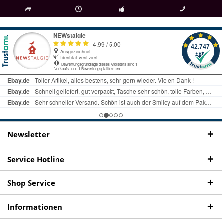
als
bei Rückfragen
Kostenloser Versand
uns gibt es
Fachgeschäft +
telefonisch erreichbar
ab € 69 Bestellwert
seit 98 Jahren
Onlineshop
09497 1511
Newsletter
Service Hotline
Shop Service
Informationen