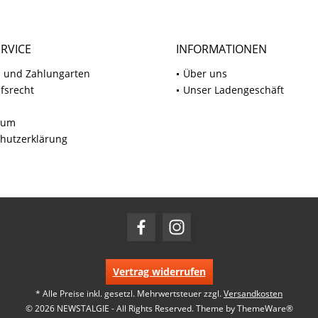
RVICE
INFORMATIONEN
 und Zahlungarten
Über uns
fsrecht
Unser Ladengeschäft
sum
hutzerklärung
Vertrag widerrufen
* Alle Preise inkl. gesetzl. Mehrwertsteuer zzgl.
Versandkosten
© 2026 NEWSTALGIE - All Rights Reserved. Theme by
ThemeWare®