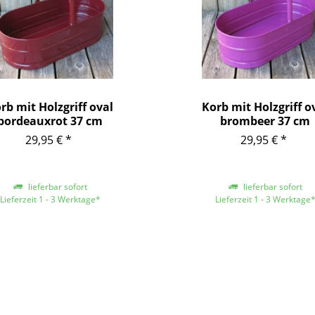
rb mit Holzgriff oval
Korb mit Holzgriff o
bordeauxrot 37 cm
brombeer 37 cm
29,95 € *
29,95 € *
lieferbar sofort
lieferbar sofort
Lieferzeit 1 - 3 Werktage*
Lieferzeit 1 - 3 Werktage
 Lieferungen innerhalb Deutschlands,
*gilt für Lieferungen innerhalb Deu
re Länder entnehmen Sie bitte der
für andere Länder entnehmen Sie 
äche mit den Versandinformationen
Schaltfläche mit den Versandinfo