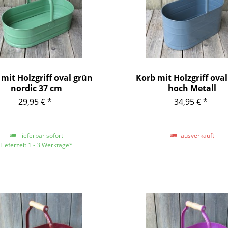
mit Holzgriff oval grün
Korb mit Holzgriff ova
nordic 37 cm
hoch Metall
29,95 € *
34,95 € *
lieferbar sofort
ausverkauft
Lieferzeit 1 - 3 Werktage*
 Lieferungen innerhalb Deutschlands,
re Länder entnehmen Sie bitte der
äche mit den Versandinformationen