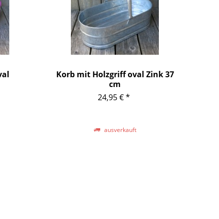
val
Korb mit Holzgriff oval Zink 37
cm
24,95 € *
ausverkauft
*
tschlands,
bitte der
rmationen