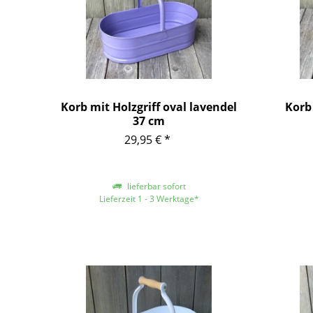
Korb mit Holzgriff oval lavendel
Korb 
37 cm
29,95 € *
lieferbar sofort
Lieferzeit 1 - 3 Werktage*
*gilt für Lieferungen innerhalb Deutschlands,
*gilt für
für andere Länder entnehmen Sie bitte der
für ande
Schaltfläche mit den Versandinformationen
Schaltfl