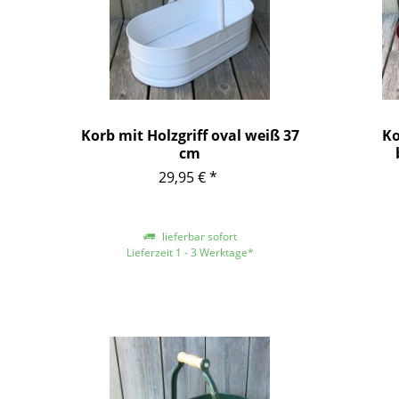
Korb mit Holzgriff oval weiß 37
Ko
cm
29,95 € *
lieferbar sofort
Lieferzeit 1 - 3 Werktage*
*gilt für Lieferungen innerhalb Deutschlands,
*gilt für
für andere Länder entnehmen Sie bitte der
für ande
Schaltfläche mit den Versandinformationen
Schaltfl