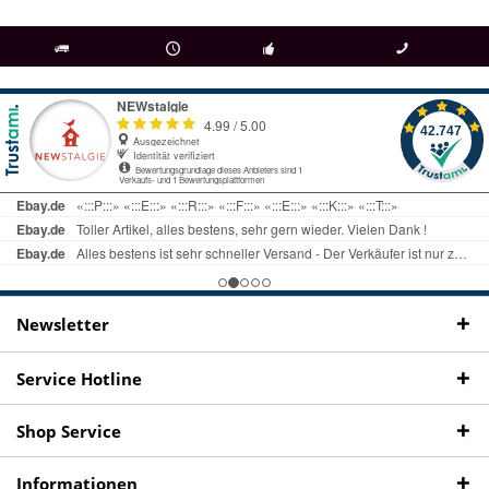
als
bei Rückfragen
Kostenloser Versand
uns gibt es
Fachgeschäft +
telefonisch erreichbar
ab € 69 Bestellwert
seit 98 Jahren
Onlineshop
09497 1511
Newsletter
Service Hotline
Shop Service
Informationen