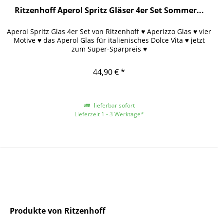
Ritzenhoff Aperol Spritz Gläser 4er Set Sommer...
Aperol Spritz Glas 4er Set von Ritzenhoff ♥ Aperizzo Glas ♥ vier
Motive ♥ das Aperol Glas für italienisches Dolce Vita ♥ jetzt
zum Super-Sparpreis ♥
44,90 € *
lieferbar sofort
Lieferzeit 1 - 3 Werktage*
*gilt für Lieferungen innerhalb Deutschlands, für andere Länder entnehmen
Sie bitte der Schaltfläche mit den Versandinformationen
Produkte von Ritzenhoff