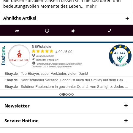
Mit diesen stilvollen Gläsern lassen sich die kostbaren und
bedeutungsvollen Momente des Leben...
mehr
Ähnliche Artikel
als
bei Rückfragen
Kostenloser Versand
uns gibt es
Fachgeschäft +
telefonisch erreichbar
ab € 69 Bestellwert
seit 98 Jahren
Onlineshop
09497 1511
Newsletter
Service Hotline