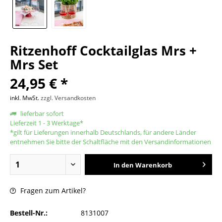
Ritzenhoff Cocktailglas Mrs +
Mrs Set
24,95 € *
inkl. MwSt.
zzgl. Versandkosten
lieferbar sofort
Lieferzeit 1 - 3 Werktage*
*gilt für Lieferungen innerhalb Deutschlands, für andere Länder
entnehmen Sie bitte der Schaltfläche mit den Versandinformationen
In den
Warenkorb
Fragen zum Artikel?
Bestell-Nr.:
8131007