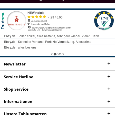
als
bei Rückfragen
Kostenloser Versand
uns gibt es
Fachgeschäft +
telefonisch erreichbar
ab € 69 Bestellwert
seit 98 Jahren
Onlineshop
09497 1511
Newsletter
Service Hotline
Shop Service
Informationen
Unsere Zahlungsarten