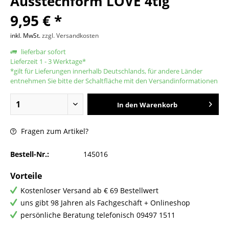
Ausstechform LOVE 4tlg
9,95 € *
inkl. MwSt.
zzgl. Versandkosten
lieferbar sofort
Lieferzeit 1 - 3 Werktage*
*gilt für Lieferungen innerhalb Deutschlands, für andere Länder
entnehmen Sie bitte der Schaltfläche mit den Versandinformationen
In den
Warenkorb
Fragen zum Artikel?
Bestell-Nr.:
145016
Vorteile
Kostenloser Versand ab € 69 Bestellwert
uns gibt 98 Jahren als Fachgeschäft + Onlineshop
persönliche Beratung telefonisch 09497 1511