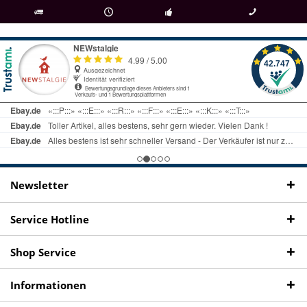
als
bei Rückfragen
Kostenloser Versand
uns gibt es
Fachgeschäft +
telefonisch erreichbar
ab € 69 Bestellwert
seit 98 Jahren
Onlineshop
09497 1511
Newsletter
Service Hotline
Shop Service
Informationen