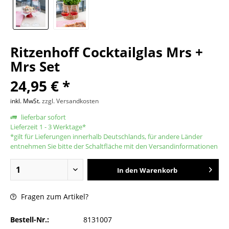
Ritzenhoff Cocktailglas Mrs +
Mrs Set
24,95 € *
inkl. MwSt.
zzgl. Versandkosten
lieferbar sofort
Lieferzeit 1 - 3 Werktage*
*gilt für Lieferungen innerhalb Deutschlands, für andere Länder
entnehmen Sie bitte der Schaltfläche mit den Versandinformationen
In den
Warenkorb
Fragen zum Artikel?
Bestell-Nr.:
8131007