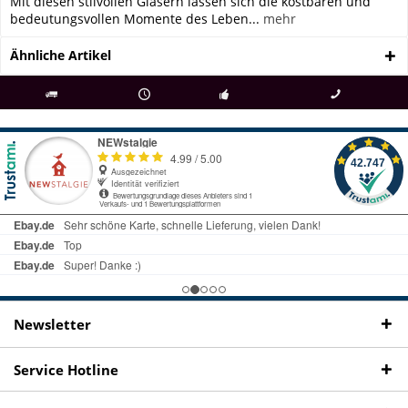
Mit diesen stilvollen Gläsern lassen sich die kostbaren und
bedeutungsvollen Momente des Leben...
mehr
Ähnliche Artikel
als
bei Rückfragen
Kostenloser Versand
uns gibt es
Fachgeschäft +
telefonisch erreichbar
ab € 69 Bestellwert
seit 98 Jahren
Onlineshop
09497 1511
Newsletter
Service Hotline