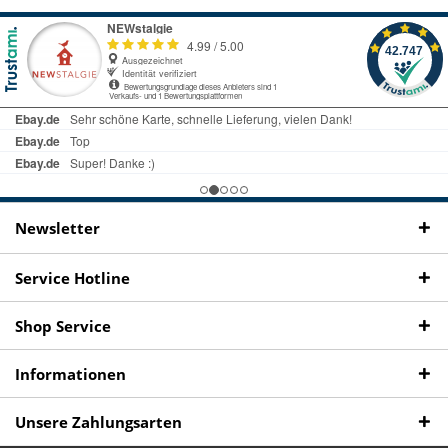
Kostenloser Versand
uns gibt es
Fachgeschäft +
telefonisch erreichbar
ab € 69 Bestellwert
seit 98 Jahren
Onlineshop
09497 1511
Newsletter
Service Hotline
Shop Service
Informationen
Unsere Zahlungsarten