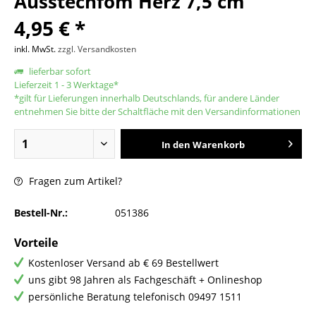
Ausstechfom Herz 7,5 cm
4,95 € *
inkl. MwSt.
zzgl. Versandkosten
lieferbar sofort
Lieferzeit 1 - 3 Werktage*
*gilt für Lieferungen innerhalb Deutschlands, für andere Länder
entnehmen Sie bitte der Schaltfläche mit den Versandinformationen
In den
Warenkorb
Fragen zum Artikel?
Bestell-Nr.:
051386
Vorteile
Kostenloser Versand ab € 69 Bestellwert
uns gibt 98 Jahren als Fachgeschäft + Onlineshop
persönliche Beratung telefonisch 09497 1511