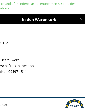
tschlands, für andere Länder entnehmen Sie bitte der
mationen
In den
Warenkorb
70158
 Bestellwert
geschäft + Onlineshop
nisch 09497 1511