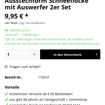
Ausstechform Schneeflocke
mit Auswerfer 2er Set
9,95 € *
inkl. MwSt.
zzgl. Versandkosten
lieferbar sofort
Lieferzeit 1 - 3 Werktage*
*gilt für Lieferungen innerhalb Deutschlands, für andere Länder
entnehmen Sie bitte der Schaltfläche mit den Versandinformationen
In den
Warenkorb
Fragen zum Artikel?
Bestell-Nr.:
170537
Vorteile
Kostenloser Versand ab € 69 Bestellwert
uns gibt 98 Jahren als Fachgeschäft + Onlineshop