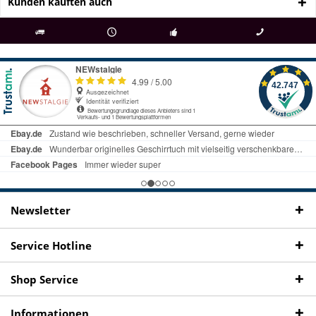
Kunden kauften auch
als
bei Rückfragen
Kostenloser Versand
uns gibt es
Fachgeschäft +
telefonisch erreichbar
ab € 69 Bestellwert
seit 98 Jahren
Onlineshop
09497 1511
Newsletter
Service Hotline
Shop Service
Informationen