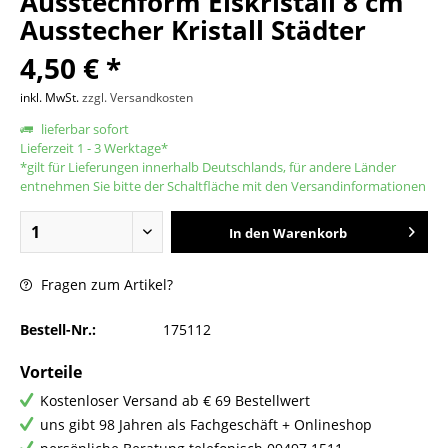
Ausstechform Eiskristall 8 cm
Ausstecher Kristall Städter
4,50 € *
inkl. MwSt.
zzgl. Versandkosten
lieferbar sofort
Lieferzeit 1 - 3 Werktage*
*gilt für Lieferungen innerhalb Deutschlands, für andere Länder
entnehmen Sie bitte der Schaltfläche mit den Versandinformationen
In den
Warenkorb
Fragen zum Artikel?
Bestell-Nr.:
175112
Vorteile
Kostenloser Versand ab € 69 Bestellwert
uns gibt 98 Jahren als Fachgeschäft + Onlineshop