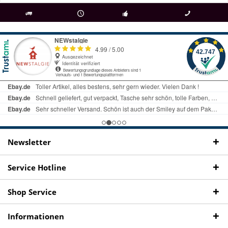
als
bei Rückfragen
Kostenloser Versand
uns gibt es
Fachgeschäft +
telefonisch erreichbar
ab € 69 Bestellwert
seit 98 Jahren
Onlineshop
09497 1511
Newsletter
Service Hotline
Shop Service
Informationen