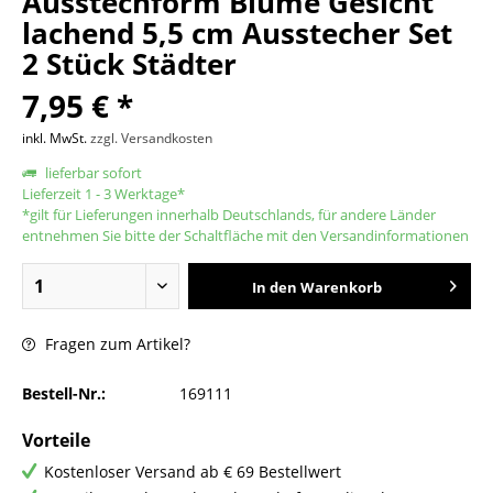
Ausstechform Blume Gesicht
lachend 5,5 cm Ausstecher Set
2 Stück Städter
7,95 € *
inkl. MwSt.
zzgl. Versandkosten
lieferbar sofort
Lieferzeit 1 - 3 Werktage*
*gilt für Lieferungen innerhalb Deutschlands, für andere Länder
entnehmen Sie bitte der Schaltfläche mit den Versandinformationen
In den
Warenkorb
Fragen zum Artikel?
Bestell-Nr.:
169111
Vorteile
Kostenloser Versand ab € 69 Bestellwert