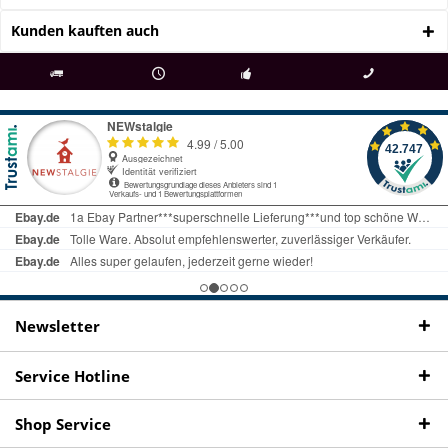
Kunden kauften auch
als
bei Rückfragen
Kostenloser Versand
uns gibt es
Fachgeschäft +
telefonisch erreichbar
ab € 69 Bestellwert
seit 98 Jahren
Onlineshop
09497 1511
Newsletter
Service Hotline
Shop Service