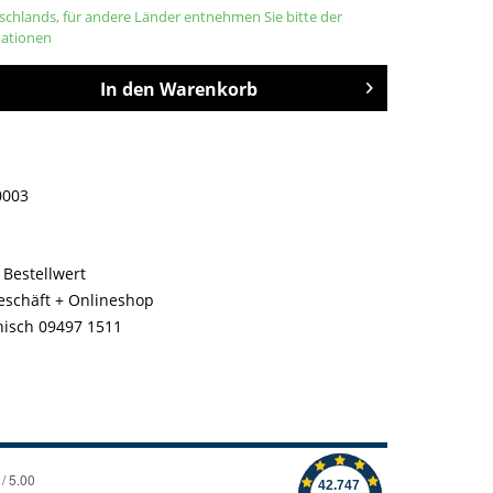
tschlands, für andere Länder entnehmen Sie bitte der
mationen
In den
Warenkorb
0003
 Bestellwert
geschäft + Onlineshop
nisch 09497 1511