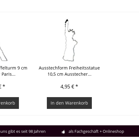
ffelturm 9 cm
Ausstechform Freiheitsstatue
Paris...
10,5 cm Ausstecher...
€ *
4,95 € *
enkorb
In den
Warenkorb
uns gibt es seit 98 Jahren
als Fachgeschäft + Onlineshop