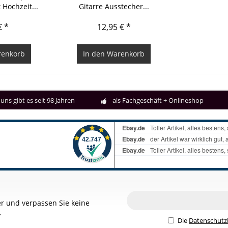
 Hochzeit...
Gitarre Ausstecher...
€ *
12,95 € *
enkorb
In den
Warenkorb
uns gibt es seit 98 Jahren
als Fachgeschäft + Onlineshop
r und verpassen Sie keine
.
Die
Datenschut