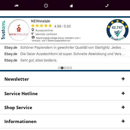
als
bei Rückfragen
Kostenloser Versand
uns gibt es
Fachgeschäft +
telefonisch erreichbar
ab € 69 Bestellwert
seit 98 Jahren
Onlineshop
09497 1511
Newsletter
Service Hotline
Shop Service
Informationen