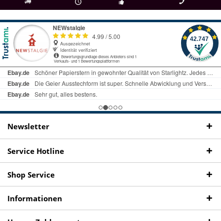
als
bei Rückfragen
Kostenloser Versand
uns gibt es
Fachgeschäft +
telefonisch erreichbar
ab € 69 Bestellwert
seit 98 Jahren
Onlineshop
09497 1511
Newsletter
Service Hotline
Shop Service
Informationen