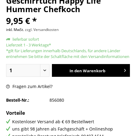
Geschirrtuch Happy Life
Hummer Chefkoch
9,95 € *
inkl. MwSt.
zzgl. Versandkosten
lieferbar sofort
Lieferzeit 1 - 3 Werktage*
*gilt für Lieferungen innerhalb Deutschlands, für andere Länder
entnehmen Sie bitte der Schaltfläche mit den Versandinformationen
In den
Warenkorb
Fragen zum Artikel?
Bestell-Nr.:
856080
Vorteile
Kostenloser Versand ab € 69 Bestellwert
uns gibt 98 Jahren als Fachgeschäft + Onlineshop