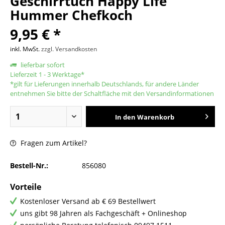
Geschirrtuch Happy Life
Hummer Chefkoch
9,95 € *
inkl. MwSt.
zzgl. Versandkosten
lieferbar sofort
Lieferzeit 1 - 3 Werktage*
*gilt für Lieferungen innerhalb Deutschlands, für andere Länder
entnehmen Sie bitte der Schaltfläche mit den Versandinformationen
In den
Warenkorb
Fragen zum Artikel?
Bestell-Nr.:
856080
Vorteile
Kostenloser Versand ab € 69 Bestellwert
uns gibt 98 Jahren als Fachgeschäft + Onlineshop