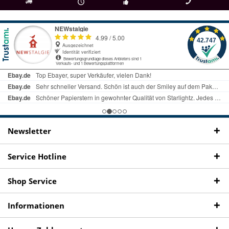
als
bei Rückfragen
Kostenloser Versand
uns gibt es
Fachgeschäft +
telefonisch erreichbar
ab € 69 Bestellwert
seit 98 Jahren
Onlineshop
09497 1511
Newsletter
Service Hotline
Shop Service
Informationen