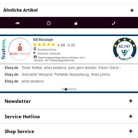
Ähnliche Artikel
als
bei Rückfragen
Kostenloser Versand
uns gibt es
Fachgeschäft +
telefonisch erreichbar
ab € 69 Bestellwert
seit 98 Jahren
Onlineshop
09497 1511
Newsletter
Service Hotline
Shop Service