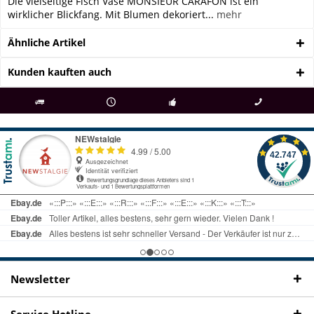
Die vielseitige Fisch Vase MONSIEUR CARAFON ist ein
wirklicher Blickfang. Mit Blumen dekoriert...
mehr
Ähnliche Artikel
Kunden kauften auch
als
bei Rückfragen
Kostenloser Versand
uns gibt es
Fachgeschäft +
telefonisch erreichbar
ab € 69 Bestellwert
seit 98 Jahren
Onlineshop
09497 1511
Newsletter