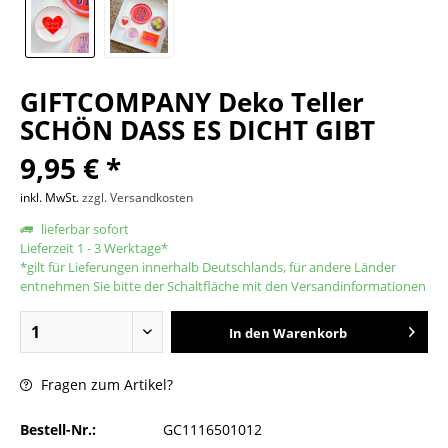
GIFTCOMPANY Deko Teller
SCHÖN DASS ES DICHT GIBT
9,95 € *
inkl. MwSt.
zzgl. Versandkosten
lieferbar sofort
Lieferzeit 1 - 3 Werktage*
*gilt für Lieferungen innerhalb Deutschlands, für andere Länder
entnehmen Sie bitte der Schaltfläche mit den Versandinformationen
In den
Warenkorb
Fragen zum Artikel?
Bestell-Nr.:
GC1116501012