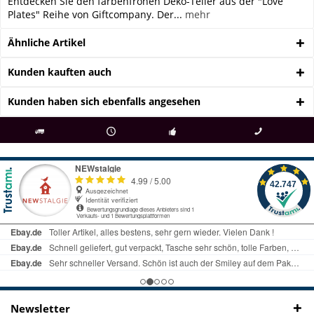
Entdecken Sie den farbenfrohen Deko-Teller aus der "Love
Plates" Reihe von Giftcompany. Der...
mehr
Ähnliche Artikel
Kunden kauften auch
Kunden haben sich ebenfalls angesehen
als
bei Rückfragen
Kostenloser Versand
uns gibt es
Fachgeschäft +
telefonisch erreichbar
ab € 69 Bestellwert
seit 98 Jahren
Onlineshop
09497 1511
Newsletter