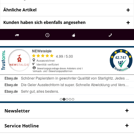
Ähnliche Artikel
Kunden haben sich ebenfalls angesehen
als
bei Rückfragen
Kostenloser Versand
uns gibt es
Fachgeschäft +
telefonisch erreichbar
ab € 69 Bestellwert
seit 98 Jahren
Onlineshop
09497 1511
Newsletter
Service Hotline