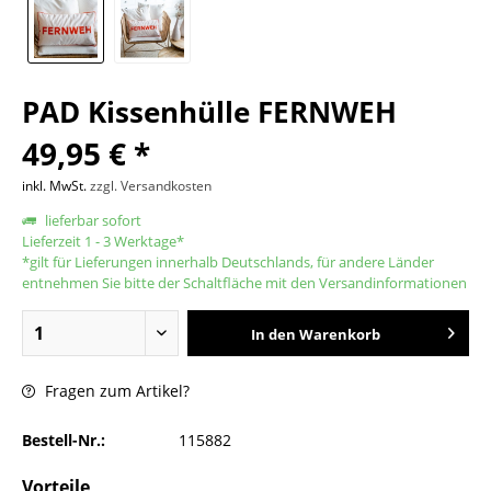
PAD Kissenhülle FERNWEH
49,95 € *
inkl. MwSt.
zzgl. Versandkosten
lieferbar sofort
Lieferzeit 1 - 3 Werktage*
*gilt für Lieferungen innerhalb Deutschlands, für andere Länder
entnehmen Sie bitte der Schaltfläche mit den Versandinformationen
In den
Warenkorb
Fragen zum Artikel?
Bestell-Nr.:
115882
Vorteile