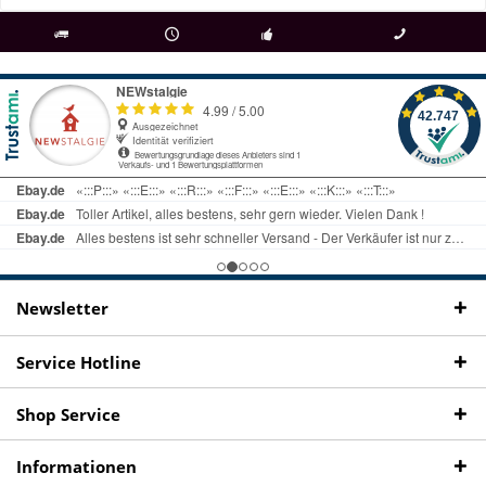
als
bei Rückfragen
Kostenloser Versand
uns gibt es
Fachgeschäft +
telefonisch erreichbar
ab € 69 Bestellwert
seit 98 Jahren
Onlineshop
09497 1511
Newsletter
Service Hotline
Shop Service
Informationen