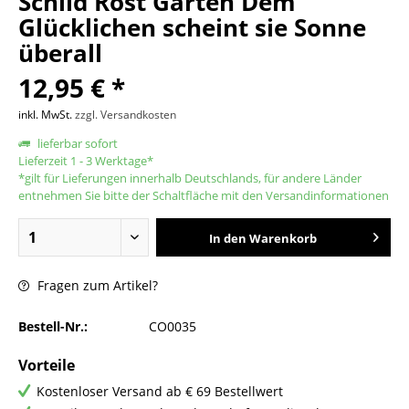
Schild Rost Garten Dem
Glücklichen scheint sie Sonne
überall
12,95 € *
inkl. MwSt.
zzgl. Versandkosten
lieferbar sofort
Lieferzeit 1 - 3 Werktage*
*gilt für Lieferungen innerhalb Deutschlands, für andere Länder
entnehmen Sie bitte der Schaltfläche mit den Versandinformationen
In den
Warenkorb
Fragen zum Artikel?
Bestell-Nr.:
CO0035
Vorteile
Kostenloser Versand ab € 69 Bestellwert