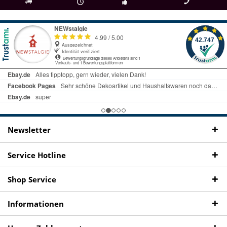
als
bei Rückfragen
Kostenloser Versand
uns gibt es
Fachgeschäft +
telefonisch erreichbar
ab € 69 Bestellwert
seit 98 Jahren
Onlineshop
09497 1511
Newsletter
Service Hotline
Shop Service
Informationen