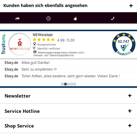
Kunden haben sich ebenfalls angesehen
als
bei Rückfragen
Kostenloser Versand
uns gibt es
Fachgeschäft +
telefonisch erreichbar
ab € 69 Bestellwert
seit 98 Jahren
Onlineshop
09497 1511
Newsletter
Service Hotline
Shop Service