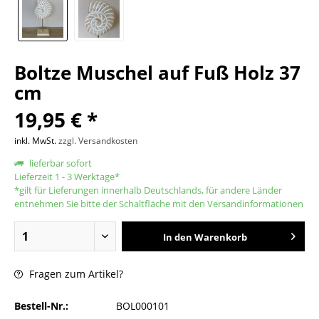
Boltze Muschel auf Fuß Holz 37
cm
19,95 € *
inkl. MwSt.
zzgl. Versandkosten
lieferbar sofort
Lieferzeit 1 - 3 Werktage*
*gilt für Lieferungen innerhalb Deutschlands, für andere Länder
entnehmen Sie bitte der Schaltfläche mit den Versandinformationen
In den
Warenkorb
Fragen zum Artikel?
Bestell-Nr.:
BOL000101