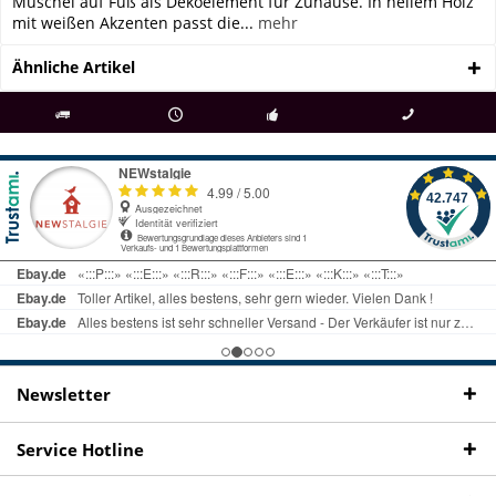
Muschel auf Fuß als Dekoelement für Zuhause. In hellem Holz
mit weißen Akzenten passt die...
mehr
Ähnliche Artikel
als
bei Rückfragen
Kostenloser Versand
uns gibt es
Fachgeschäft +
telefonisch erreichbar
ab € 69 Bestellwert
seit 98 Jahren
Onlineshop
09497 1511
Newsletter
Service Hotline