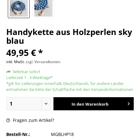
Handykette aus Holzperlen sky
blau
49,95 € *
inkl. MwSt.
zzgl. Versandkosten
lieferbar sofort
Lieferzeit 1 - 3 Werktage*
*gilt für Lieferungen innerhalb Deutschlands, für andere Länder
entnehmen Sie bitte der Schaltfläche mit den Versandinformationen
In den
Warenkorb
Fragen zum Artikel?
Bestell-Nr.:
MGBLHP18