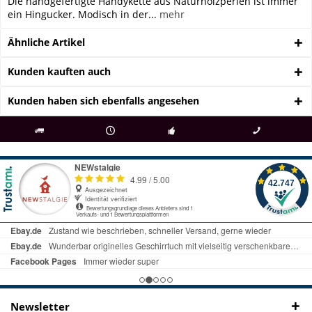
Die handgefertigte Handykette aus Naturholzperlen ist immer
ein Hingucker. Modisch in der...
mehr
Ähnliche Artikel
Kunden kauften auch
Kunden haben sich ebenfalls angesehen
als
bei Rückfragen
Kostenloser Versand
uns gibt es
Fachgeschäft +
telefonisch erreichbar
ab € 69 Bestellwert
seit 98 Jahren
Onlineshop
09497 1511
Newsletter