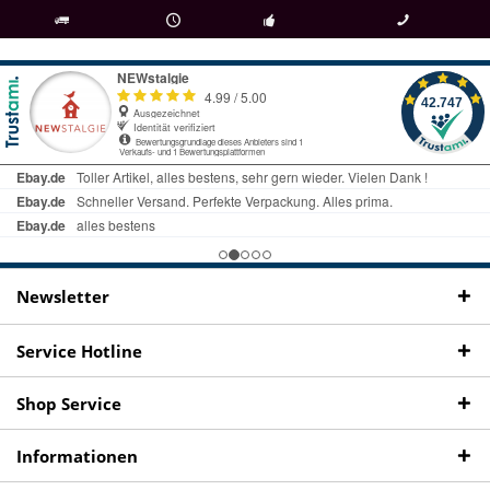
als
bei Rückfragen
Kostenloser Versand
uns gibt es
Fachgeschäft +
telefonisch erreichbar
ab € 69 Bestellwert
seit 98 Jahren
Onlineshop
09497 1511
Newsletter
Service Hotline
Shop Service
Informationen