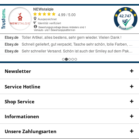
als
bei Rückfragen
Kostenloser Versand
uns gibt es
Fachgeschäft +
telefonisch erreichbar
ab € 69 Bestellwert
seit 98 Jahren
Onlineshop
09497 1511
Newsletter
Service Hotline
Shop Service
Informationen
Unsere Zahlungsarten