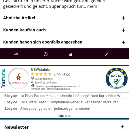
Geschirrtuch In unserer Küche wird gekocht, gefeiert,
gekleckert und gelacht. Super Spruch für...
mehr
Ähnliche Artikel
Kunden kauften auch
Kunden haben sich ebenfalls angesehen
als
bei Rückfragen
Kostenloser Versand
uns gibt es
Fachgeschäft +
telefonisch erreichbar
ab € 69 Bestellwert
seit 98 Jahren
Onlineshop
09497 1511
Newsletter