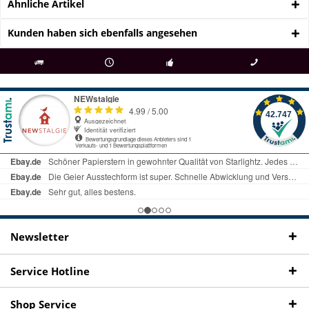
Ähnliche Artikel
Kunden haben sich ebenfalls angesehen
als
bei Rückfragen
Kostenloser Versand
uns gibt es
Fachgeschäft +
telefonisch erreichbar
ab € 69 Bestellwert
seit 98 Jahren
Onlineshop
09497 1511
Newsletter
Service Hotline
Shop Service