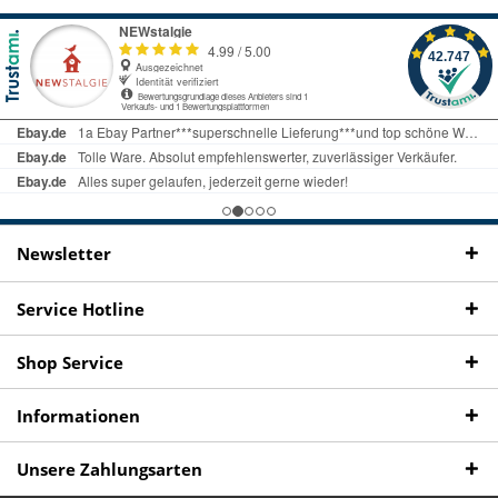
Kostenloser Versand
uns gibt es
Fachgeschäft +
telefonisch erreichbar
ab € 69 Bestellwert
seit 98 Jahren
Onlineshop
09497 1511
Newsletter
Service Hotline
Shop Service
Informationen
Unsere Zahlungsarten