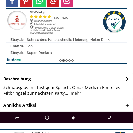
Beschreibung
Schnapsglas mit lustigem Spruch: Omas Medizin Ein tolles
Mitbringsel zur nächsten Party....
mehr
Ähnliche Artikel
als
bei Rückfragen
Kostenloser Versand
uns gibt es
Fachgeschäft +
telefonisch erreichbar
ab € 69 Bestellwert
seit 98 Jahren
Onlineshop
09497 1511