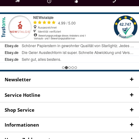
als
bei Rückfragen
Kostenloser Versand
uns gibt es
Fachgeschäft +
telefonisch erreichbar
ab € 69 Bestellwert
seit 98 Jahren
Onlineshop
09497 1511
Newsletter
Service Hotline
Shop Service
Informationen