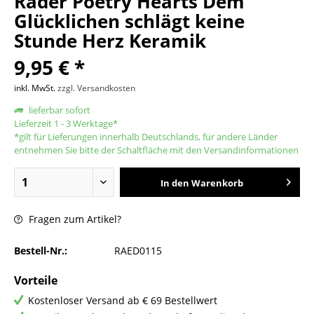
Räder Poetry Hearts Dem
Glücklichen schlägt keine
Stunde Herz Keramik
9,95 € *
inkl. MwSt.
zzgl. Versandkosten
lieferbar sofort
Lieferzeit 1 - 3 Werktage*
*gilt für Lieferungen innerhalb Deutschlands, für andere Länder
entnehmen Sie bitte der Schaltfläche mit den Versandinformationen
In den
Warenkorb
Fragen zum Artikel?
Bestell-Nr.:
RAED0115
Vorteile
Kostenloser Versand ab € 69 Bestellwert