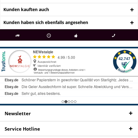
Kunden kauften auch
Kunden haben sich ebenfalls angesehen
als
bei Rückfragen
Kostenloser Versand
uns gibt es
Fachgeschäft +
telefonisch erreichbar
ab € 69 Bestellwert
seit 98 Jahren
Onlineshop
09497 1511
Newsletter
Service Hotline