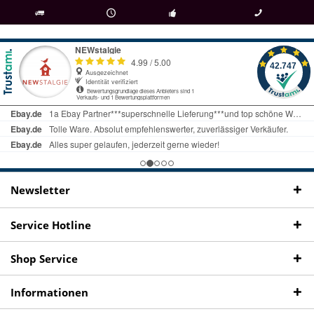
als
bei Rückfragen
Kostenloser Versand
uns gibt es
Fachgeschäft +
telefonisch erreichbar
ab € 69 Bestellwert
seit 98 Jahren
Onlineshop
09497 1511
Newsletter
Service Hotline
Shop Service
Informationen