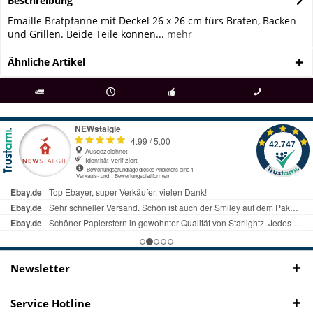
Beschreibung
Emaille Bratpfanne mit Deckel 26 x 26 cm fürs Braten, Backen
und Grillen. Beide Teile können...
mehr
Ähnliche Artikel
als
bei Rückfragen
Kostenloser Versand
uns gibt es
Fachgeschäft +
telefonisch erreichbar
ab € 69 Bestellwert
seit 98 Jahren
Onlineshop
09497 1511
Newsletter
Service Hotline