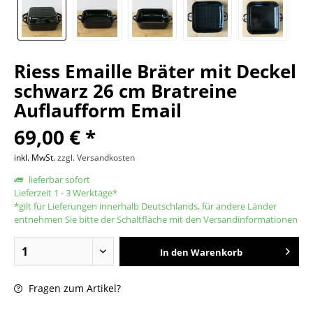
Riess Emaille Bräter mit Deckel
schwarz 26 cm Bratreine
Auflaufform Email
69,00 € *
inkl. MwSt.
zzgl. Versandkosten
lieferbar sofort
Lieferzeit 1 - 3 Werktage*
*gilt für Lieferungen innerhalb Deutschlands, für andere Länder
entnehmen Sie bitte der Schaltfläche mit den Versandinformationen
In den
Warenkorb
Fragen zum Artikel?