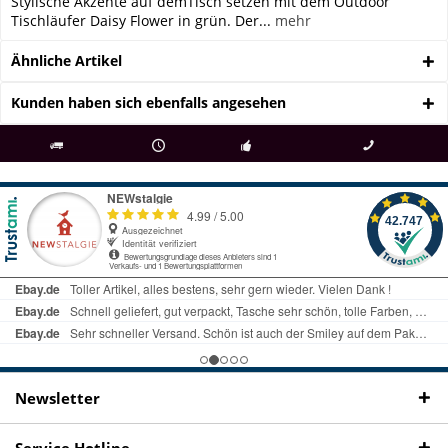
Stylische Akzente auf demTisch setzen mit dem Outdoor
Tischläufer Daisy Flower in grün. Der...
mehr
Ähnliche Artikel
Kunden haben sich ebenfalls angesehen
als
bei Rückfragen
Kostenloser Versand
uns gibt es
Fachgeschäft +
telefonisch erreichbar
ab € 69 Bestellwert
seit 98 Jahren
Onlineshop
09497 1511
Newsletter