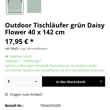
Outdoor Tischläufer grün Daisy
Flower 40 x 142 cm
17,95 € *
inkl. MwSt.
zzgl. Versandkosten
lieferbar sofort
Lieferzeit 1 - 3 Werktage*
*gilt für Lieferungen innerhalb Deutschlands, für andere Länder
entnehmen Sie bitte der Schaltfläche mit den Versandinformationen
In den
Warenkorb
Fragen zum Artikel?
Bestell-Nr.:
7004GFAQ05