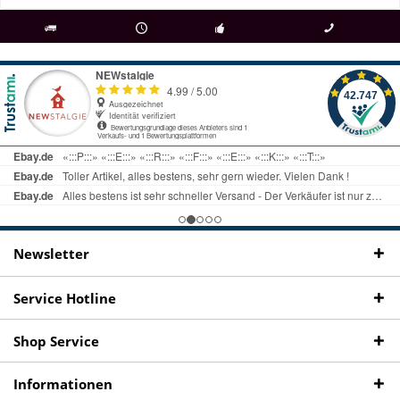
als
bei Rückfragen
Kostenloser Versand
uns gibt es
Fachgeschäft +
telefonisch erreichbar
ab € 69 Bestellwert
seit 98 Jahren
Onlineshop
09497 1511
Newsletter
Service Hotline
Shop Service
Informationen