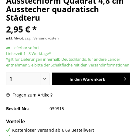
Ausstechform Quadrat 4,8 cm
Ausstecher quadratisch
Städteru
2,95 € *
inkl. MwSt.
zzgl. Versandkosten
lieferbar sofort
Lieferzeit 1 - 3 Werktage*
*gilt für Lieferungen innerhalb Deutschlands, für andere Länder
entnehmen Sie bitte der Schaltfläche mit den Versandinformationen
In den
Warenkorb
Fragen zum Artikel?
Bestell-Nr.:
039315
Vorteile
Kostenloser Versand ab € 69 Bestellwert