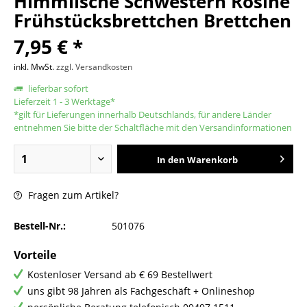
Himmlische Schwestern Rosine
Frühstücksbrettchen Brettchen
7,95 € *
inkl. MwSt.
zzgl. Versandkosten
lieferbar sofort
Lieferzeit 1 - 3 Werktage*
*gilt für Lieferungen innerhalb Deutschlands, für andere Länder
entnehmen Sie bitte der Schaltfläche mit den Versandinformationen
In den
Warenkorb
Fragen zum Artikel?
Bestell-Nr.:
501076
Vorteile
Kostenloser Versand ab € 69 Bestellwert
uns gibt 98 Jahren als Fachgeschäft + Onlineshop