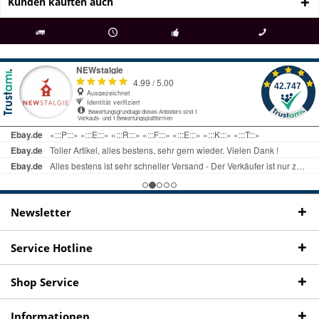
Kunden kauften auch
als
bei Rückfragen
Kostenloser Versand
uns gibt es
Fachgeschäft +
telefonisch erreichbar
ab € 69 Bestellwert
seit 98 Jahren
Onlineshop
09497 1511
Newsletter
Service Hotline
Shop Service
Informationen